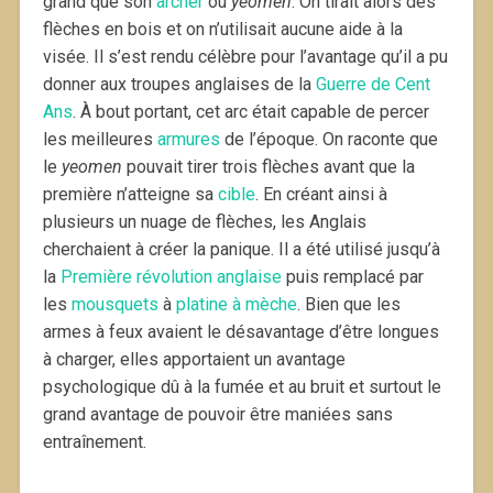
grand que son
archer
ou
yeomen
. On tirait alors des
flèches en bois et on n’utilisait aucune aide à la
visée. Il s’est rendu célèbre pour l’avantage qu’il a pu
donner aux troupes anglaises de la
Guerre de Cent
Ans
. À bout portant, cet arc était capable de percer
les meilleures
armures
de l’époque. On raconte que
le
yeomen
pouvait tirer trois flèches avant que la
première n’atteigne sa
cible
. En créant ainsi à
plusieurs un nuage de flèches, les Anglais
cherchaient à créer la panique. Il a été utilisé jusqu’à
la
Première révolution anglaise
puis remplacé par
les
mousquets
à
platine à mèche
. Bien que les
armes à feux avaient le désavantage d’être longues
à charger, elles apportaient un avantage
psychologique dû à la fumée et au bruit et surtout le
grand avantage de pouvoir être maniées sans
entraînement.