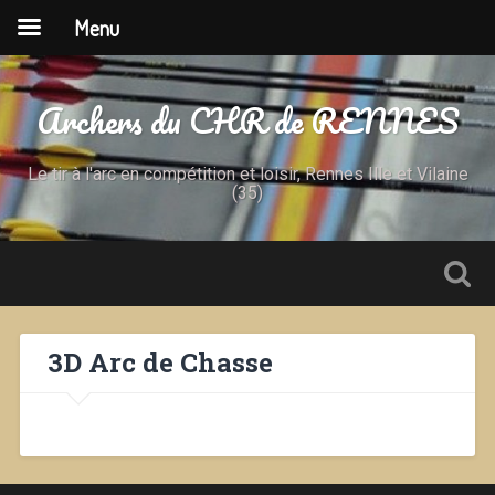
Menu
Archers du CHR de RENNES
Le tir à l'arc en compétition et loisir, Rennes Ille et Vilaine
(35)
3D Arc de Chasse