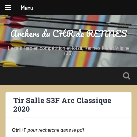
Menu
Archers du CHR de RENNES
Le tir à l'arc en compétition et loisir, Rennes Ille et Vilaine
(35)
Tir Salle S3F Arc Classique
2020
Ctrl+F
pour recherche dans le pdf