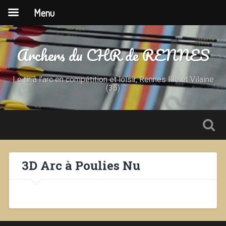
Menu
Archers du CHR de RENNES
Le tir à l'arc en compétition et loisir, Rennes Ille et Vilaine
(35)
3D Arc à Poulies Nu