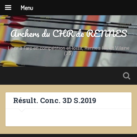
Menu
Archers du CHR de RENNES
Le tir à l'arc en compétition et loisir, Rennes Ille et Vilaine
(35)
Résult. Conc. 3D S.2019