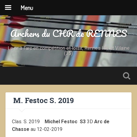
Menu
Archers du CHR de RENNES
Le tir à l'arc en compétition et loisir, Rennes Ille et Vilaine
(35)
M. Festoc S. 2019
Clas. S. 2019
Michel Festoc S3
3D
Arc de
Chasse
au 12-02-2019